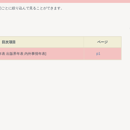
ど)ごとに絞り込んで見ることができます。
目次項目
ページ
年表 出版界年表 内外事情年表]
p1