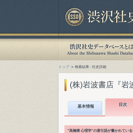
トップ
検索結果 - 社史詳細
(株)岩波書店『岩波
目次
基本情報
"高橋穣 心理学"の索引語が書かれてい