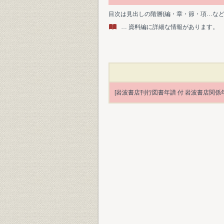
目次は見出しの階層(編・章・節・項…な
… 資料編に詳細な情報があります。
[岩波書店刊行図書年譜 付 岩波書店関係