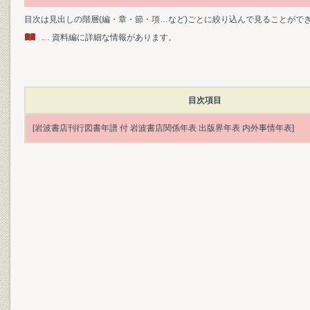
目次は見出しの階層(編・章・節・項…など)ごとに絞り込んで見ることがで
… 資料編に詳細な情報があります。
目次項目
[岩波書店刊行図書年譜 付 岩波書店関係年表 出版界年表 内外事情年表]