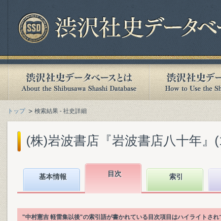
トップ
検索結果 - 社史詳細
(株)岩波書店『岩波書店八十年』(199
目次
基本情報
索引
"中村憲吉 軽雷集以後"の索引語が書かれている目次項目はハイライトされ