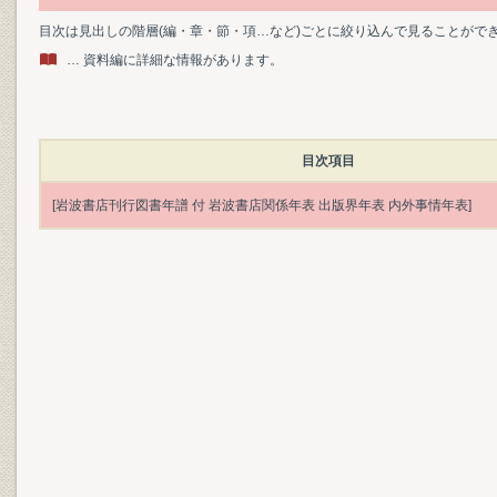
目次は見出しの階層(編・章・節・項…など)ごとに絞り込んで見ることがで
… 資料編に詳細な情報があります。
目次項目
[岩波書店刊行図書年譜 付 岩波書店関係年表 出版界年表 内外事情年表]