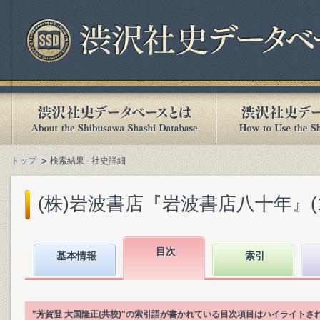
トップ
検索結果 - 社史詳細
(株)岩波書店『岩波書店八十年』(199
目次
基本情報
索引
"芳賀登 大国隆正(共校)"の索引語が書かれている目次項目はハイライトさ