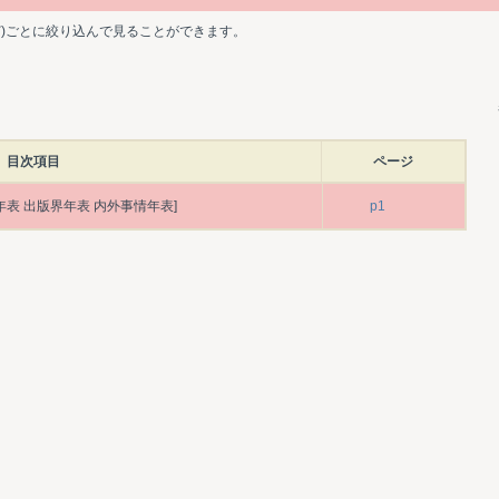
ど)ごとに絞り込んで見ることができます。
目次項目
ページ
年表 出版界年表 内外事情年表]
p1