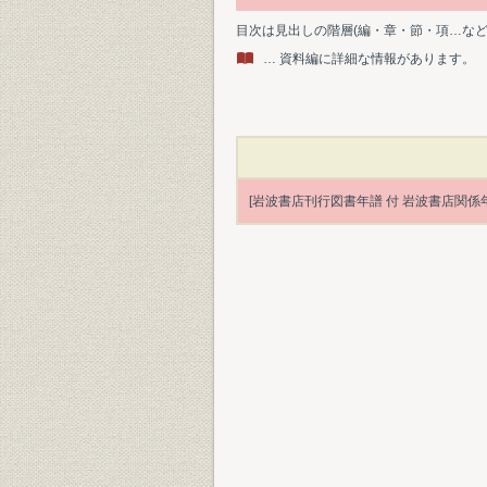
目次は見出しの階層(編・章・節・項…な
… 資料編に詳細な情報があります。
[岩波書店刊行図書年譜 付 岩波書店関係