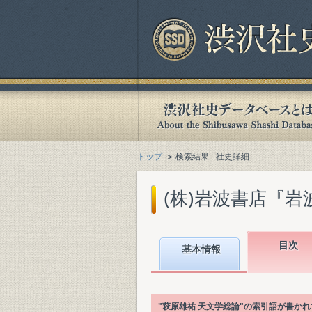
トップ
検索結果 - 社史詳細
(株)岩波書店『岩波
目次
基本情報
"萩原雄祐 天文学総論"の索引語が書か