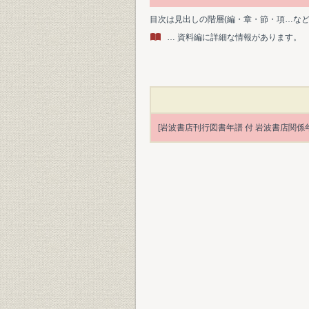
目次は見出しの階層(編・章・節・項…な
… 資料編に詳細な情報があります。
[岩波書店刊行図書年譜 付 岩波書店関係