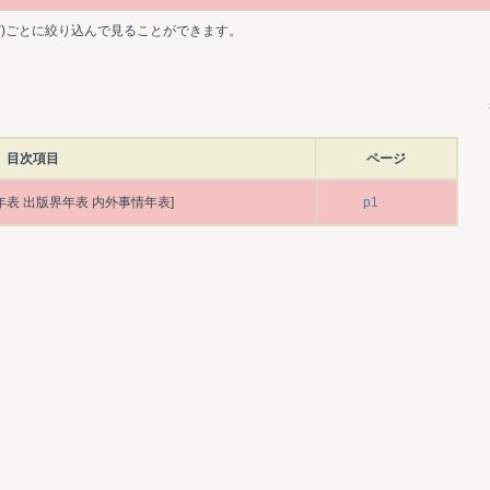
ど)ごとに絞り込んで見ることができます。
目次項目
ページ
年表 出版界年表 内外事情年表]
p1