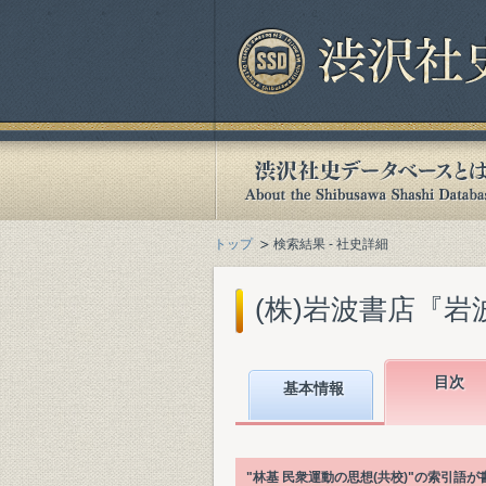
トップ
検索結果 - 社史詳細
(株)岩波書店『岩波
目次
基本情報
"林基 民衆運動の思想(共校)"の索引