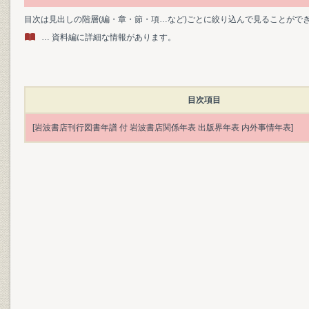
目次は見出しの階層(編・章・節・項…など)ごとに絞り込んで見ることがで
… 資料編に詳細な情報があります。
目次項目
[岩波書店刊行図書年譜 付 岩波書店関係年表 出版界年表 内外事情年表]