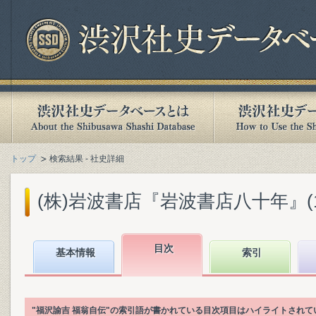
トップ
検索結果 - 社史詳細
(株)岩波書店『岩波書店八十年』(199
目次
基本情報
索引
"福沢諭吉 福翁自伝"の索引語が書かれている目次項目はハイライトされて