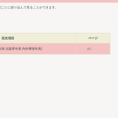
ど)ごとに絞り込んで見ることができます。
目次項目
ページ
年表 出版界年表 内外事情年表]
p1