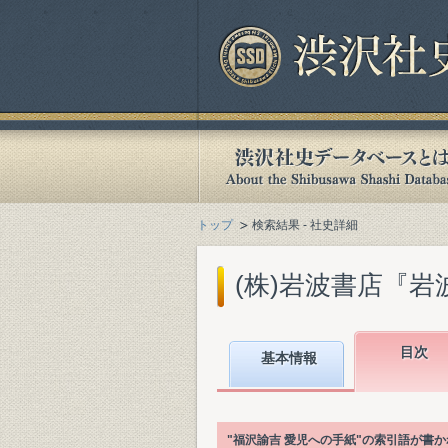
トップ
検索結果 - 社史詳細
(株)岩波書店『岩波
目次
基本情報
"福沢諭吉 愛児への手紙"の索引語が書