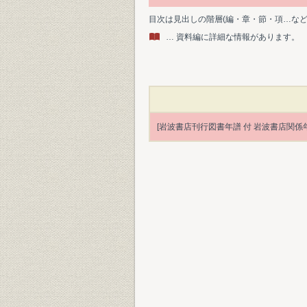
目次は見出しの階層(編・章・節・項…な
… 資料編に詳細な情報があります。
[岩波書店刊行図書年譜 付 岩波書店関係