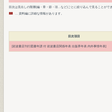
目次は見出しの階層(編・章・節・項…など)ごとに絞り込んで見ることがで
… 資料編に詳細な情報があります。
目次項目
[岩波書店刊行図書年譜 付 岩波書店関係年表 出版界年表 内外事情年表]