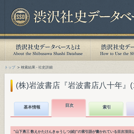
トップ
検索結果 - 社史詳細
(株)岩波書店『岩波書店八十年』(199
目次
基本情報
索引
"山下勇三 数えかたけんきゅうしつ(絵)"の索引語が書かれている目次項