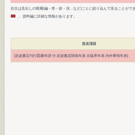
目次は見出しの階層(編・章・節・項…など)ごとに絞り込んで見ることがで
… 資料編に詳細な情報があります。
目次項目
[岩波書店刊行図書年譜 付 岩波書店関係年表 出版界年表 内外事情年表]