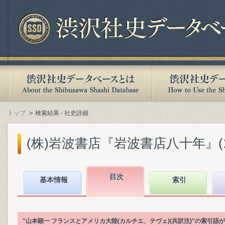
トップ
検索結果 - 社史詳細
(株)岩波書店『岩波書店八十年』(199
目次
基本情報
索引
"山本顕一 フランスとアメリカ大陸(カルチエ、テヴェ)(共訳注)"の索引