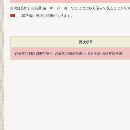
目次は見出しの階層(編・章・節・項…など)ごとに絞り込んで見ることがで
… 資料編に詳細な情報があります。
目次項目
[岩波書店刊行図書年譜 付 岩波書店関係年表 出版界年表 内外事情年表]