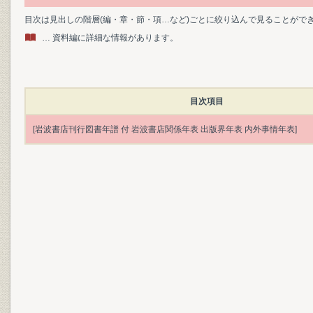
目次は見出しの階層(編・章・節・項…など)ごとに絞り込んで見ることがで
… 資料編に詳細な情報があります。
目次項目
[岩波書店刊行図書年譜 付 岩波書店関係年表 出版界年表 内外事情年表]