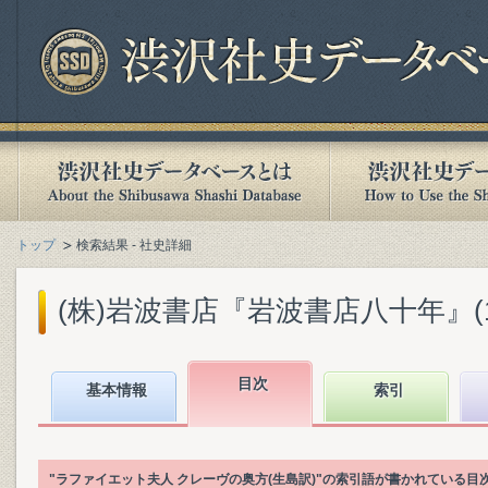
トップ
検索結果 - 社史詳細
(株)岩波書店『岩波書店八十年』(199
目次
基本情報
索引
"ラファイエット夫人 クレーヴの奥方(生島訳)"の索引語が書かれている