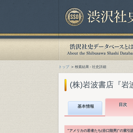
トップ
検索結果 - 社史詳細
(株)岩波書店『岩波
目次
基本情報
"アメリカの若者たち(谷口陸男)"の索