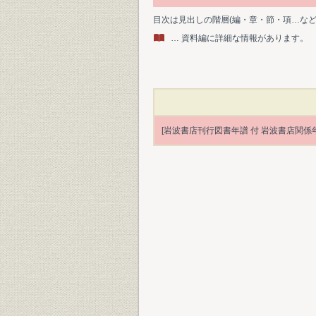
目次は見出しの階層(編・章・節・項…な
… 資料編に詳細な情報があります。
[岩波書店刊行図書年譜 付 岩波書店関係