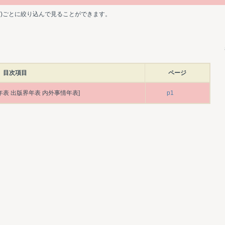
ど)ごとに絞り込んで見ることができます。
目次項目
ページ
年表 出版界年表 内外事情年表]
p1