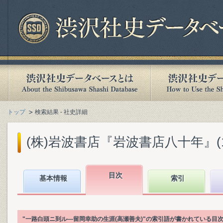
トップ
検索結果 - 社史詳細
(株)岩波書店『岩波書店八十年』(199
目次
基本情報
索引
"一路白頭ニ到ル―留岡幸助の生涯(高瀬善夫)"の索引語が書かれている目