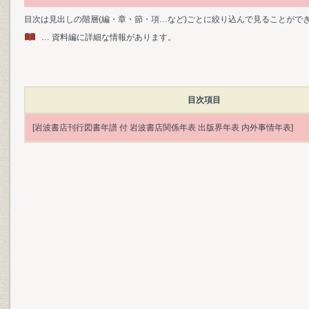
目次は見出しの階層(編・章・節・項…など)ごとに絞り込んで見ることがで
… 資料編に詳細な情報があります。
目次項目
[岩波書店刊行図書年譜 付 岩波書店関係年表 出版界年表 内外事情年表]