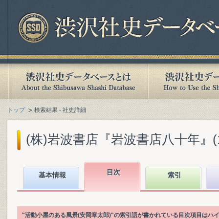
トップ
検索結果 - 社史詳細
(株)岩波書店『岩波書店八十年』(199
目次
基本情報
索引
"活動小屋のある風景(安岡章太郎)"の索引語が書かれている目次項目はハ