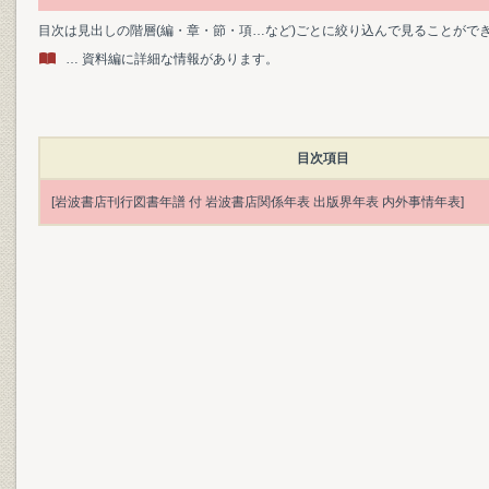
目次は見出しの階層(編・章・節・項…など)ごとに絞り込んで見ることがで
… 資料編に詳細な情報があります。
目次項目
[岩波書店刊行図書年譜 付 岩波書店関係年表 出版界年表 内外事情年表]