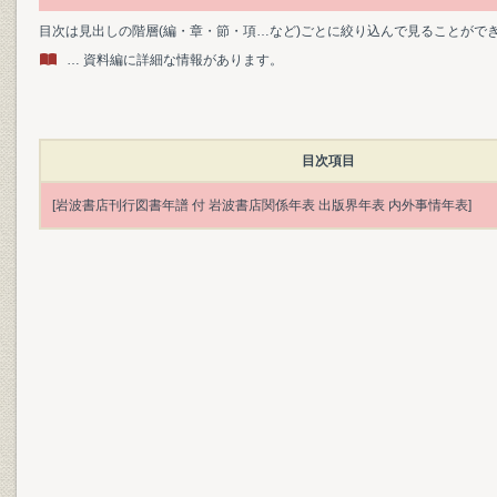
目次は見出しの階層(編・章・節・項…など)ごとに絞り込んで見ることがで
… 資料編に詳細な情報があります。
目次項目
[岩波書店刊行図書年譜 付 岩波書店関係年表 出版界年表 内外事情年表]