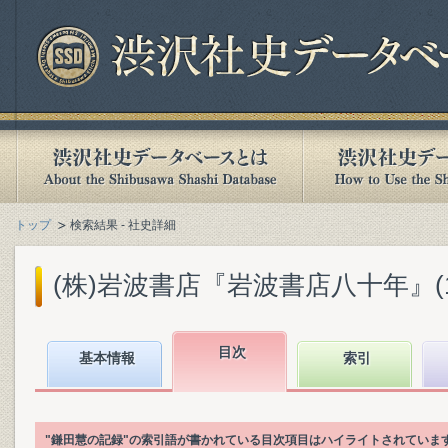
トップ
検索結果 - 社史詳細
(株)岩波書店『岩波書店八十年』(199
目次
基本情報
索引
"鎌田慧の記録"の索引語が書かれている目次項目はハイライトされていま