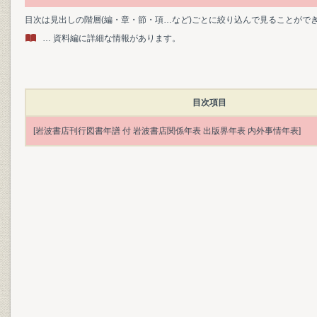
目次は見出しの階層(編・章・節・項…など)ごとに絞り込んで見ることがで
… 資料編に詳細な情報があります。
目次項目
[岩波書店刊行図書年譜 付 岩波書店関係年表 出版界年表 内外事情年表]