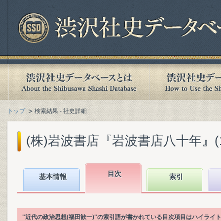
トップ
検索結果 - 社史詳細
(株)岩波書店『岩波書店八十年』(199
目次
基本情報
索引
"近代の政治思想(福田歓一)"の索引語が書かれている目次項目はハイライ