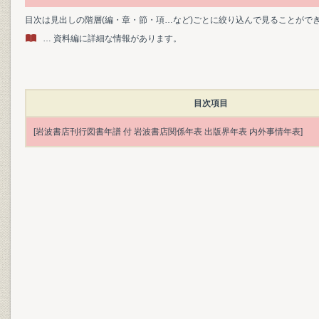
目次は見出しの階層(編・章・節・項…など)ごとに絞り込んで見ることがで
… 資料編に詳細な情報があります。
目次項目
[岩波書店刊行図書年譜 付 岩波書店関係年表 出版界年表 内外事情年表]