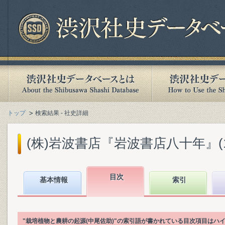
トップ
検索結果 - 社史詳細
(株)岩波書店『岩波書店八十年』(199
目次
基本情報
索引
"栽培植物と農耕の起源(中尾佐助)"の索引語が書かれている目次項目はハ