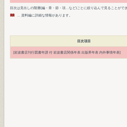
目次は見出しの階層(編・章・節・項…など)ごとに絞り込んで見ることがで
… 資料編に詳細な情報があります。
目次項目
[岩波書店刊行図書年譜 付 岩波書店関係年表 出版界年表 内外事情年表]