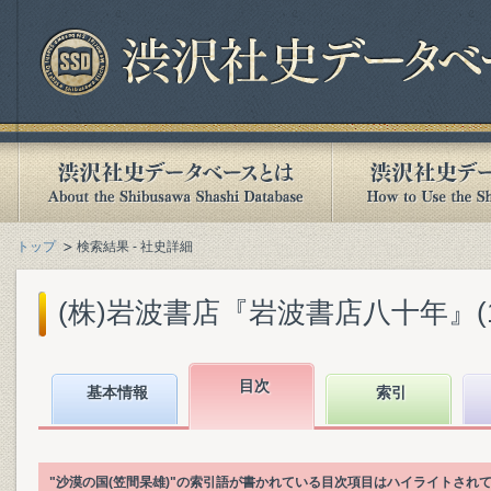
トップ
検索結果 - 社史詳細
(株)岩波書店『岩波書店八十年』(199
目次
基本情報
索引
"沙漠の国(笠間杲雄)"の索引語が書かれている目次項目はハイライトされ