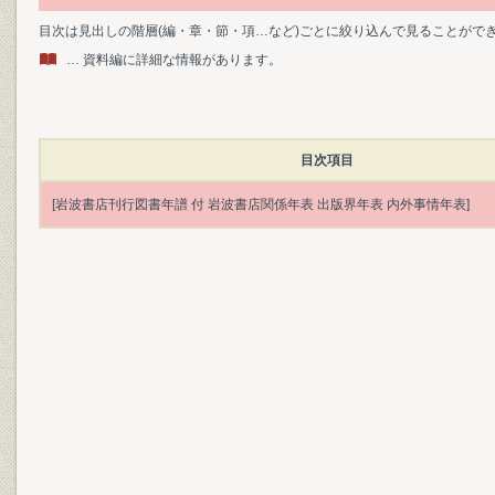
目次は見出しの階層(編・章・節・項…など)ごとに絞り込んで見ることがで
… 資料編に詳細な情報があります。
目次項目
[岩波書店刊行図書年譜 付 岩波書店関係年表 出版界年表 内外事情年表]