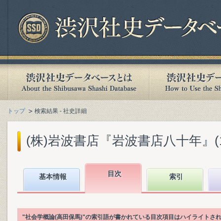
トップ
検索結果 - 社史詳細
(株)岩波書店『岩波書店八十年』(199
目次
基本情報
索引
"社会学概論(高田保馬)"の索引語が書かれている目次項目はハイライトさ