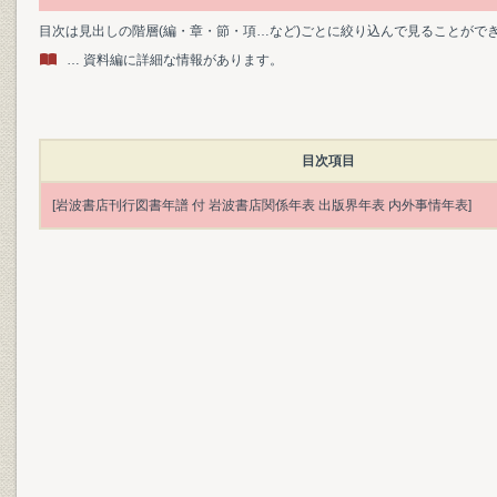
目次は見出しの階層(編・章・節・項…など)ごとに絞り込んで見ることがで
… 資料編に詳細な情報があります。
目次項目
[岩波書店刊行図書年譜 付 岩波書店関係年表 出版界年表 内外事情年表]