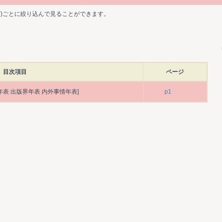
ど)ごとに絞り込んで見ることができます。
目次項目
ページ
年表 出版界年表 内外事情年表]
p1