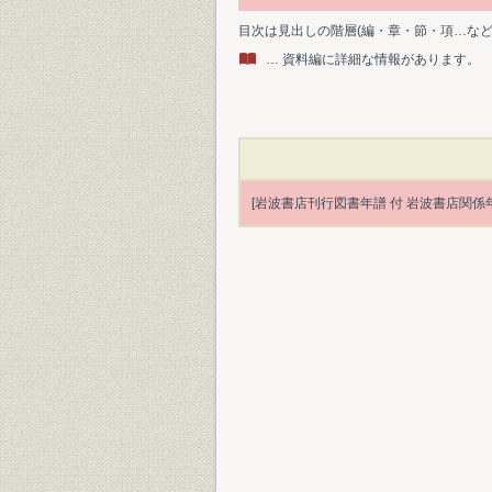
目次は見出しの階層(編・章・節・項…な
… 資料編に詳細な情報があります。
[岩波書店刊行図書年譜 付 岩波書店関係