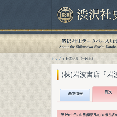
トップ
検索結果 - 社史詳細
(株)岩波書店『岩波
目次
基本情報
"野上弥生子の世界(瀬沼茂樹)"の索引