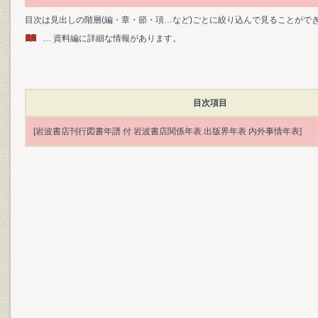
目次は見出しの階層(編・章・節・項…など)ごとに絞り込んで見ることがで
… 資料編に詳細な情報があります。
目次項目
[岩波書店刊行図書年譜 付 岩波書店関係年表 出版界年表 内外事情年表]