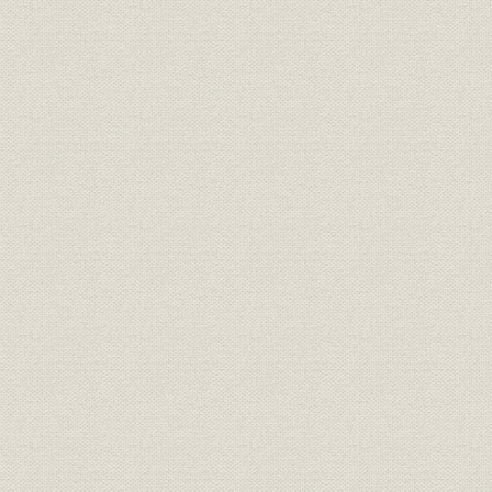
第2章 本格派電通、聯合
第3章 同盟通信社
第4章 通信技術の推移