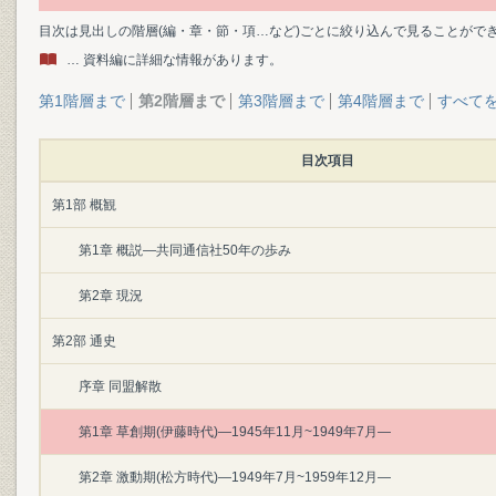
目次は見出しの階層(編・章・節・項…など)ごとに絞り込んで見ることがで
… 資料編に詳細な情報があります。
第1階層まで
第2階層まで
第3階層まで
第4階層まで
すべて
目次項目
第1部 概観
第1章 概説―共同通信社50年の歩み
第2章 現況
第2部 通史
序章 同盟解散
第1章 草創期(伊藤時代)―1945年11月~1949年7月―
第2章 激動期(松方時代)―1949年7月~1959年12月―