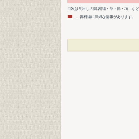
目次は見出しの階層(編・章・節・項…な
… 資料編に詳細な情報があります。