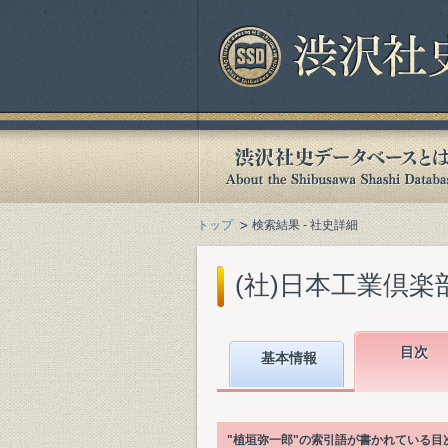
トップ
検索結果 - 社史詳細
(社)日本工業倶楽部
目次
基本情報
"植垣弥一郎"の索引語が書かれている