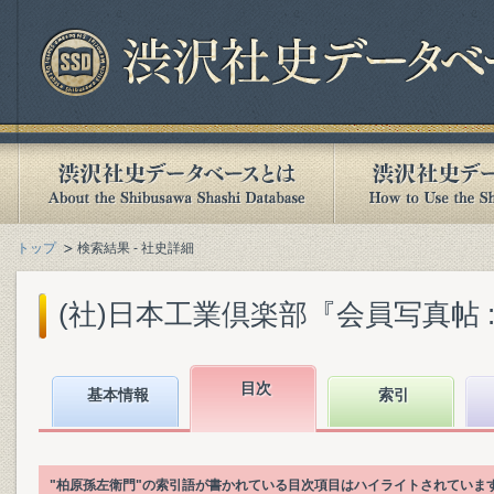
トップ
検索結果 - 社史詳細
(社)日本工業倶楽部『会員写真帖 : 
目次
基本情報
索引
"柏原孫左衛門"の索引語が書かれている目次項目はハイライトされていま