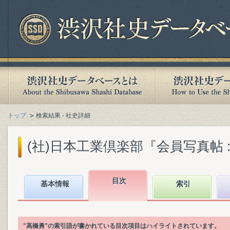
トップ
検索結果 - 社史詳細
(社)日本工業倶楽部『会員写真帖 : 
目次
基本情報
索引
"高橋勇"の索引語が書かれている目次項目はハイライトされています。