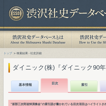
トップ
検索結果 - 社史詳細
ダイニック(株)『ダイニック90年史』
目次
基本情報
索引
"坂部三次郎追悼演奏会"の索引語が書かれている目次項目はハイライトさ