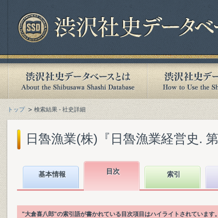
トップ
検索結果 - 社史詳細
日魯漁業(株)『日魯漁業経営史. 第1巻
目次
基本情報
索引
"大倉喜八郎"の索引語が書かれている目次項目はハイライトされています