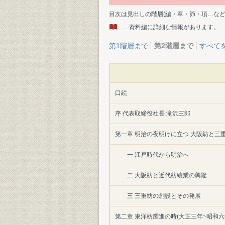
目次は見出しの階層(編・章・節・項…な
… 資料編に詳細な情報があります。
第1階層まで
第2階層まで
すべて
口絵
序 代表取締役社長 滝沢三郎
第一章 明治の夜明けに立つ 大阪紡と三重
一 江戸時代から明治へ
二 大阪紡と近代紡績業の興隆
三 三重紡の創設とその発展
第二章 東洋紡躍進の時(大正三年~昭和六