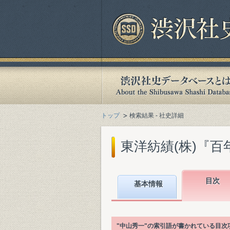
トップ
検索結果 - 社史詳細
東洋紡績(株)『百年史 
目次
基本情報
"中山秀一"の索引語が書かれている目