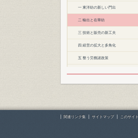
一 東洋紡の新しい門出
二 輸出と在華紡
三 技術と販売の新工夫
四 経営の拡大と多角化
五 整う労務諸政策
六 大阪合同紡との合併
第三章 激動の昭和前期(昭和六年~二〇年
一 昭和不況からの脱出
二 操業短縮下の経営努力
関連リンク集
サイトマップ
このサイ
三 繊維多角経営の実現
四 戦争への総動員