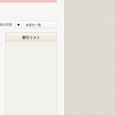
表示切替
全目次一覧
索引リスト