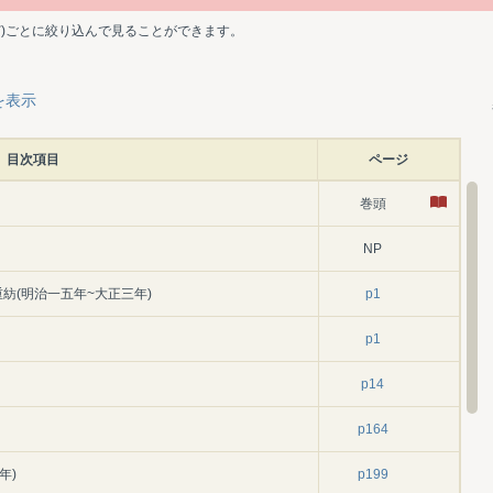
ど)ごとに絞り込んで見ることができます。
を表示
目次項目
ページ
巻頭
NP
紡(明治一五年~大正三年)
p1
p1
p14
p164
年)
p199