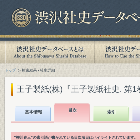
トップ
検索結果 - 社史詳細
王子製紙(株)『王子製紙社史. 第1巻』(
目次
基本情報
索引
"柳川春三"の索引語が書かれている目次項目はハイライトされています。