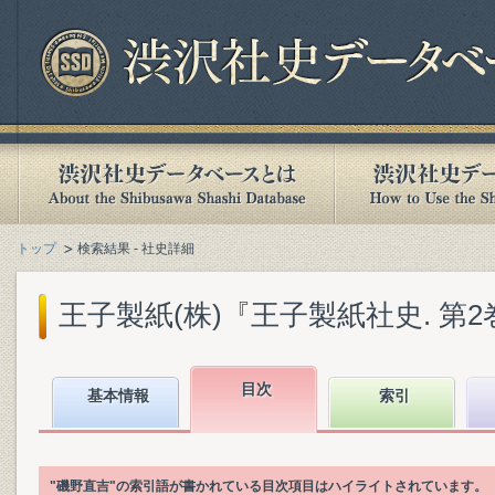
トップ
検索結果 - 社史詳細
王子製紙(株)『王子製紙社史. 第2巻』(
目次
基本情報
索引
"磯野直吉"の索引語が書かれている目次項目はハイライトされています。