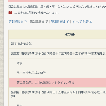
目次は見出しの階層(編・章・節・項…など)ごとに絞り込んで見ることがで
… 資料編に詳細な情報があります。
第1階層まで
第2階層まで
第3階層まで
すべてを表示
目次項目
題字 高島菊次郎
第三篇 日露戦争前後時代(自明治三十年至明治三十五年)前期(中部工場建設
総説
第一章 中部工場の建設
第二章 渋沢、大川の退陣とストライキの前後
第四篇 日露戦争前後時代(自明治三十五年至明治四十四年)後期(苫小牧工
揺)
総説