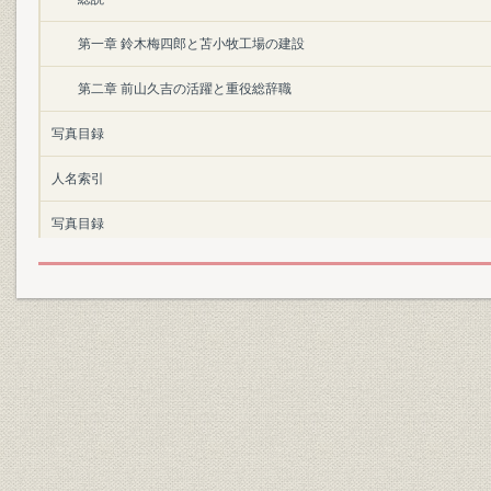
第一章 鈴木梅四郎と苫小牧工場の建設
第二章 前山久吉の活躍と重役総辞職
写真目録
人名索引
写真目録