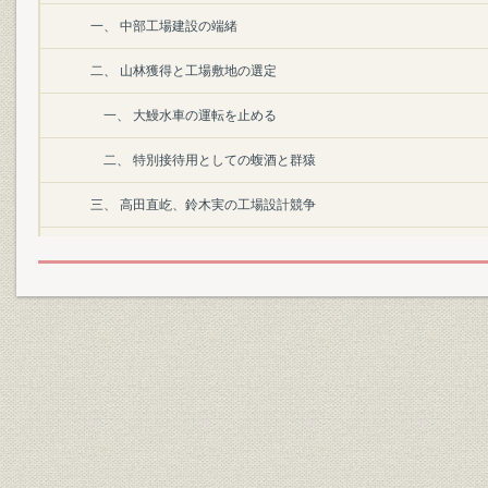
一、 中部工場建設の端緒
二、 山林獲得と工場敷地の選定
一、 大鰻水車の運転を止める
二、 特別接待用としての蝮酒と群猿
三、 高田直屹、鈴木実の工場設計競争
大川平三郎と学校出身技手の高田直屹
四、 中部工場の竣成と新聞用紙の契約
大岡育造、渋沢栄一に新聞広告の掲載を要請す
五、 中部工場の操業開始と苦難
高田直屹の米国留学
六、 米人技師フーラーの招聘