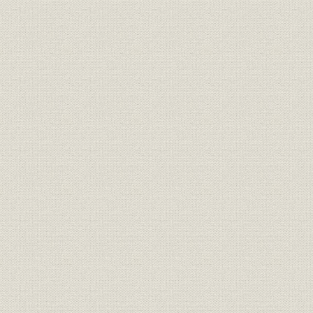
七、 原料材の伐採事業
八、 前山久吉と藤原銀次郎
九、 山林疑獄事件と前山の入獄
十、 苫小牧工場の廃液と沿岸漁民の苦情
十一、 蚕座紙販売戦と洋紙合同会社の設立
十二、 井上侯の食言と前山の常務辞任並に全役員の退任
写真目録
人名索引
写真目録
1 鈴木梅四郎(口絵)
2 支笏湖の全景(折込)