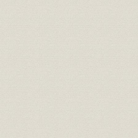
二、 熱烈なる工場長
三、 槙工場長心得の書簡
五、 稲藁パルプ製造の余徳
六、 共同洋紙会社の設立
「追録」輪転機用巻取紙の製造
第四篇 日露戦争前後時代(自明治三十五年至明治四十四年)後期(苫小牧工
揺)
総説
一、 苫小牧工場建設と新聞用紙自給の確立
二、 戦後における製紙界の生産増加
三、 近距離水力送電の実現