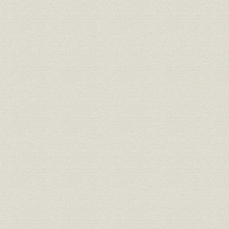
七、 水路に関する大倉土木組との紛争
八、 天竜川の流材に悩む
第二章 渋沢、大川の退陣とストライキの前後
一、 ストライキの原因と大川、藤山双方の主張
一、 大川平三郎伝による罷業の見解
二、 藤山雷太伝による罷業の見解
二、 ストライキの経過と藤原銀次郎の入社
大川平三郎が磯野製紙の技術顧問となつた経緯
三、 加藤勇造の入社と渡米
四、 槙哲の入社と辞任の経緯
一、 井上伯の面前で大気焔