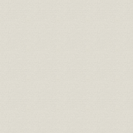
四、 市場の推移と洋紙貿易
第一章 鈴木梅四郎と苫小牧工場の建設
一、 藤山雷太の退任と鈴木梅四郎の出馬
二、 鈴木専務による会社内容の大整理
三、 気田工場の大水害と復旧資金調達難
四、 工場電化と岸敬二郎
五、 理想的新工場の設置に進む
六、 支笏湖水利権の獲得と工場建設用地の選定
七、 千歳村住民の工場誘致請願と苫小牧村民の陳情書
八、 工場設計と工場請負の契約
九、 建設の犠牲者筑紫三郎