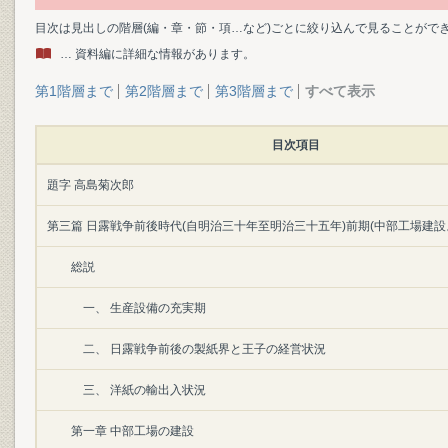
目次は見出しの階層(編・章・節・項…など)ごとに絞り込んで見ることがで
… 資料編に詳細な情報があります。
第1階層まで
第2階層まで
第3階層まで
すべて表示
目次項目
題字 高島菊次郎
第三篇 日露戦争前後時代(自明治三十年至明治三十五年)前期(中部工場建設
総説
一、 生産設備の充実期
二、 日露戦争前後の製紙界と王子の経営状況
三、 洋紙の輸出入状況
第一章 中部工場の建設