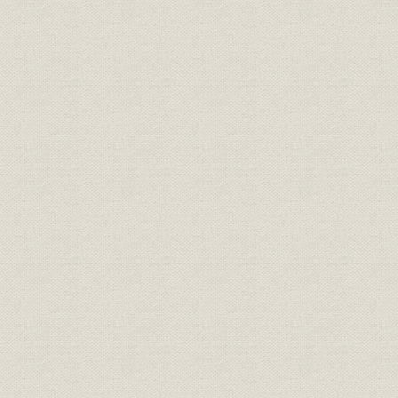
3 朝吹英二の印鑑届
4 苫小牧工場開業前の王子工場製品に用いた商標
5 遠山山林の全景(原色)
6 浅野総一郎
7 中部分社長筑紫三郎より藤山専務宛の書翰
8 中部工場の排水路
9 四日市製紙芝川工場建設当時の鈴木実
10 中部工場建設当時の高田直屹
11 中部工場建設当時の大川平三郎
12 明治三十二年の春、中部分社長社宅における奥さん方の気晴し会
13 大岡育造の決算広告掲載に関する渋沢栄一宛書翰