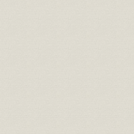
十、 王子工場の酸毒事件で陸軍と争う
第二章 前山久吉の活躍と重役総辞職
一、 工事渋滞と前山久吉の入社
二、 困難を極めた工場建設
三、 秀吉丸の沈没と赤皮鞄の流失
四、 樽前山の大噴火
五、 専務の更迭と工場の落成
一、 工場幹部の動揺
二、 工場の落成
三、 高橋専務の遠州工場視察
六、 請負人阿部久四郎の述懐談