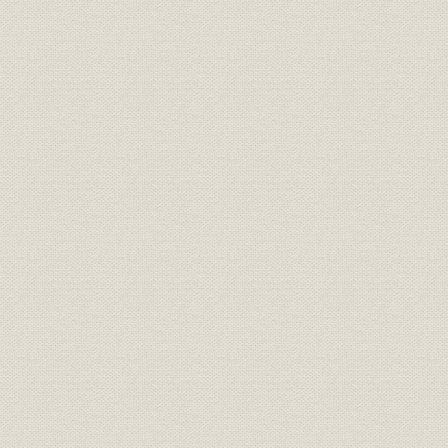
第二章 纂録
一、 厚生施設の拡充
二、 日本最高の鉄筋コンクリート煙突を建てる
三、 赤松亡国論と救国論
四、 王子造林会社と業績
五、 亜硫酸パルプ廃液アルコール創製
六、 国産人絹パルプ創製の苦心
第八篇 太平洋戦争前後時代(自昭和十八年至同二十年)
総説
一、 戦時下の王子製紙経営
二、 業界統制力の強化と終戦