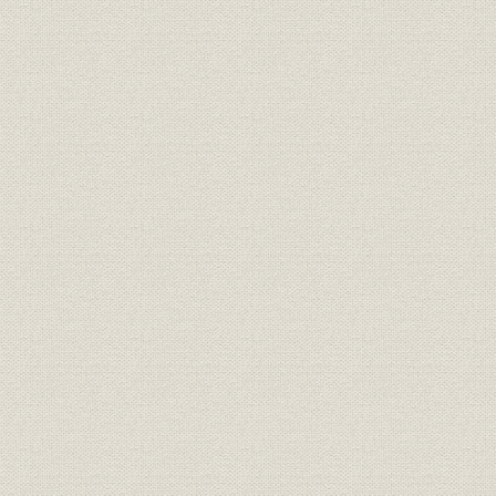
一、 太原紙廠
二、 蘭村紙廠
四、 満支調査部設置と汪兆銘の来朝秘録
一、 民豊造紙廠
二、 広東省営抄紙廠
三、 中国版紙製品公司
五、 新聞雑誌用紙の需給調整
六、 洋紙共販株式会社の設立
七、 生産資材の獲得
八、 昭和十四年以降の紙業界と米英戦への突入
九、 南方地域経営と当社の協力