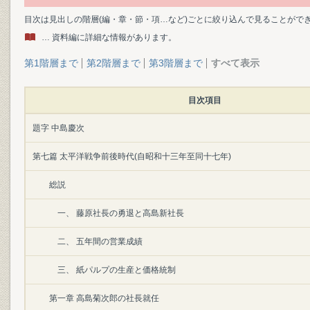
目次は見出しの階層(編・章・節・項…など)ごとに絞り込んで見ることがで
… 資料編に詳細な情報があります。
第1階層まで
第2階層まで
第3階層まで
すべて表示
目次項目
題字 中島慶次
第七篇 太平洋戦争前後時代(自昭和十三年至同十七年)
総説
一、 藤原社長の勇退と高島新社長
二、 五年間の営業成績
三、 紙パルプの生産と価格統制
第一章 高島菊次郎の社長就任