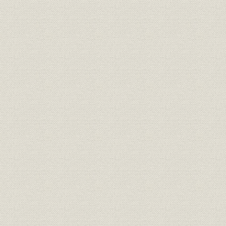
四、 北海道鉄道会社
五、 定山渓鉄道会社
六、 士別軌道会社
七、 南樺鉄道会社
八、 樺太鉄道会社
九、 恵須取鉄道会社
十、 多獅島鉄道会社
三、 樺太における石炭事業
一、 三井鉱山との共同経営
二、 樺太鉱業の創立と登帆炭鉱の併合