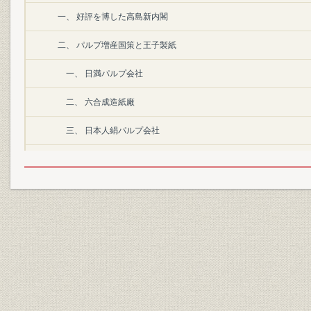
一、 好評を博した高島新内閣
二、 パルプ増産国策と王子製紙
一、 日満パルプ会社
二、 六合成造紙廠
三、 日本人絹パルプ会社
四、 安東造紙股〓[にんべん+分]有限公司
五、 日本パルプ工業会社
六、 山陽パルプ会社
七、 東北振興パルプ会社
八、 錦州パルプ会社
三、 国家総動員法発令と占領地の経営委託