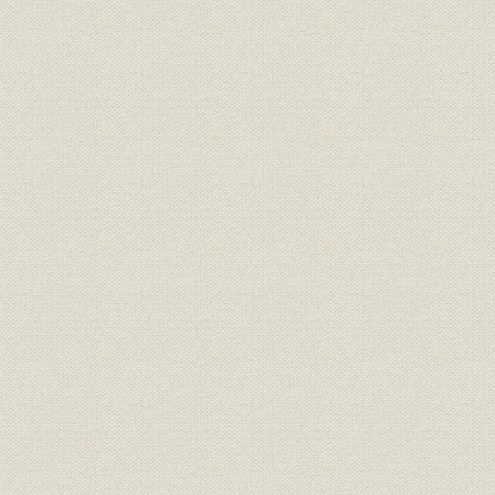
三、 戦時石炭統制と樺太各炭鉱の整備
四、 非常時下における新聞統制
一、 新聞統制の初期
二、 新聞統制の最盛期
三、 新聞統制の末期
第九篇 太平洋戦争前後時代(自昭和二十一年至同二十四年)
総説
一、 中島新社長と重大任務遂行
二、 戦後製紙業の発展と王子三社の興隆
第一章 中島慶次の社長就任
一、 在外従業員の引揚対策