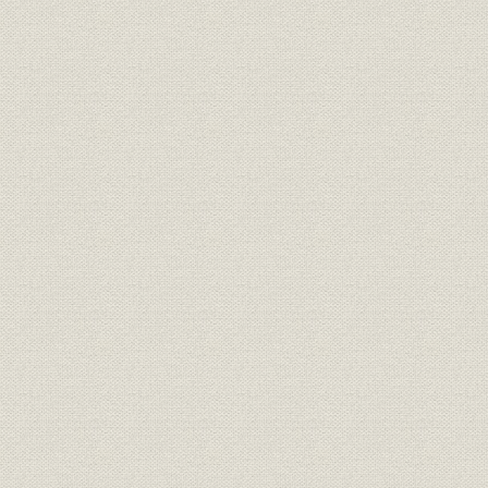
七、 太平洋戦争決戦段階に入る
八、 原子力爆弾投下と戦争終結
九、 マッカーサー元帥の進駐と占領政策の実施
十、 足立社長の辞職経緯と後任幹部の推薦
一一、終戦直後に発揮した王子製紙の組織力
第二章 纂録
一、 海洋筏の組立に先鞭をつける
二、 王子製紙の鉄道事業
一、 王子軽便鉄道
二、 苫小牧軽便鉄道会社
三、 日高拓殖鉄道会社