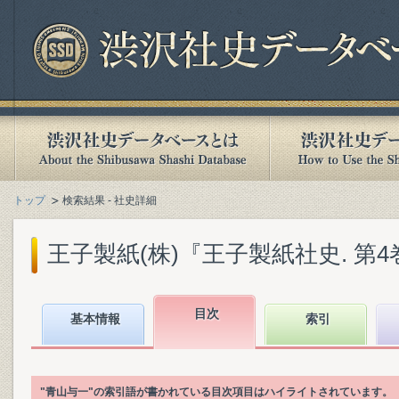
トップ
検索結果 - 社史詳細
王子製紙(株)『王子製紙社史. 第4巻』(
目次
基本情報
索引
"青山与一"の索引語が書かれている目次項目はハイライトされています。