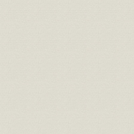
第一章 足立正社長就任と大戦下の経営
一、 企業整備と生産合理化
二、 自由経済から統制経済へ
三、 南方地域への進出と超重点産業政策の強行
四、 電力管理法と発電所の強制出資
一、 北海水力電気会社
二、 雨龍電力株式会社
五、 軍の監督工場指定と転換工場
六、 傍系会社経営に全力を傾倒す
一、 北鮮製紙化学工業会社
二、 鴨緑江製紙会社