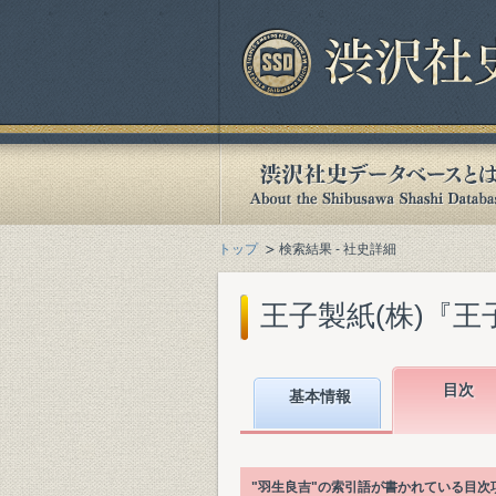
トップ
検索結果 - 社史詳細
王子製紙(株)『王子製
目次
基本情報
"羽生良吉"の索引語が書かれている目