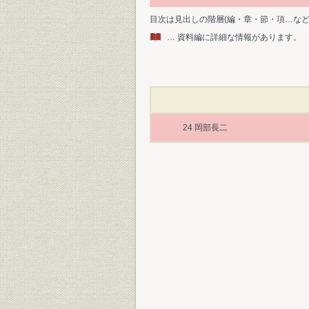
目次は見出しの階層(編・章・節・項…な
… 資料編に詳細な情報があります。
24 岡部長二