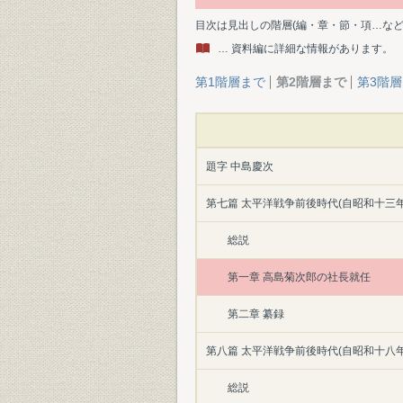
目次は見出しの階層(編・章・節・項…な
… 資料編に詳細な情報があります。
第1階層まで
第2階層まで
第3階
題字 中島慶次
第七篇 太平洋戦争前後時代(自昭和十三
総説
第一章 高島菊次郎の社長就任
第二章 纂録
第八篇 太平洋戦争前後時代(自昭和十八
総説