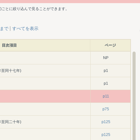
ど)ごとに絞り込んで見ることができます。
層まで
すべてを表示
目次項目
ページ
NP
年至同十七年)
p1
p1
p11
p75
年至同二十年)
p125
p125