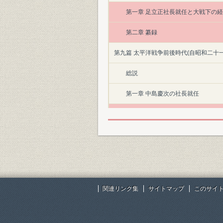
第一章 足立正社長就任と大戦下の
第二章 纂録
第九篇 太平洋戦争前後時代(自昭和二十
総説
第一章 中島慶次の社長就任
第二章 王子製紙の解体経緯
第三章 談叢
第十篇 総括
第一章 組織と業績概観
関連リンク集
サイトマップ
このサイ
第二章 営業関係事項
写真目録