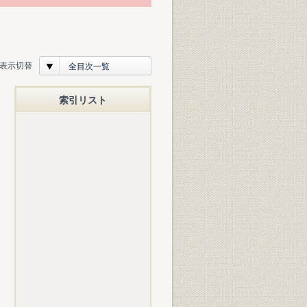
表示切替
全目次一覧
索引リスト