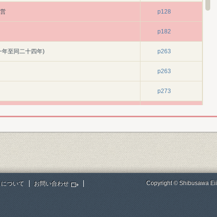
経営
p128
p182
一年至同二十四年)
p263
p263
p273
p294
p361
p387
p387
Copyright © Shibusawa Eii
トについて
お問い合わせ
p445
巻頭