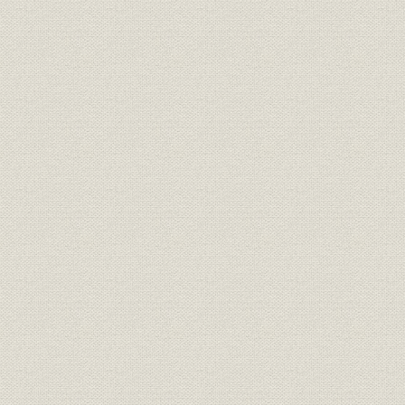
第4節 生産の多角化と販売の近代化
第5節 生産販売および財務の構造
第8章 構造改善との戦い(1974~85年)
第1節 安定成長への移行と紙・パルプ産業
第2節 抜本的な体質強化を
第3節 高品質・低コストの追求
第4節 感材部門の躍進
第5節 業績の推移
第9章 競争力の強化(1985~94年)
第1節 激しい景気変動と紙・パルプ業界
第2節 業界トップをめざせ