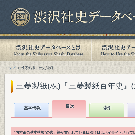
トップ
検索結果 - 社史詳細
三菱製紙(株)『三菱製紙百年史』(199
目次
基本情報
索引
"内村茂の基本構想"の索引語が書かれている目次項目はハイライトされて