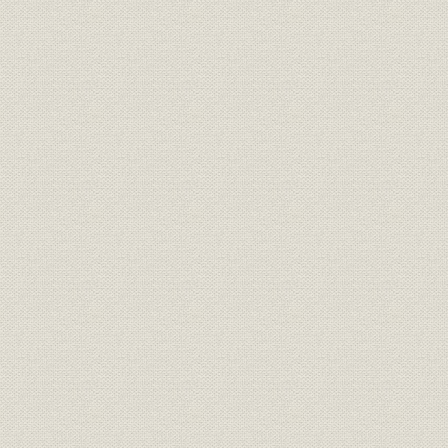
第6節 業績の推移
第6章 多様化と模索(1955~65年)
第1節 調整と操業短縮の時代
第2節 量産メーカーへの道
第3節 労使関係の展開
第4節 経営参加と販売網の整備
第5節 業績の推移
第7章 一貫メーカーへの飛躍(1965~74年)
第1節 自由化と大型化の時代
第2節 八戸工場の建設
第3節 合理化の推進と経営展開