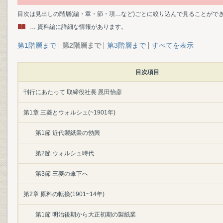
目次は見出しの階層(編・章・節・項…など)ごとに絞り込んで見ることがで
… 資料編に詳細な情報があります。
第1階層まで
第2階層まで
第3階層まで
すべてを表示
目次項目
刊行にあたって 取締役社長 恩田怡彦
第1章 三菱とウォルシュ(~1901年)
第1節 近代製紙業の勃興
第2節 ウォルシュ時代
第3節 三菱の傘下へ
第2章 原料の転換(1901~14年)
第1節 明治後期から大正初期の製紙業