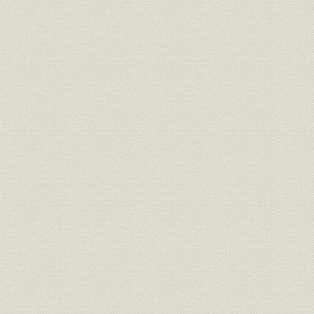
第3節 紙・感材研究と基盤研究の連携
第4節 環境保全と企業活動との調和
第5節 業績の推移
第10章 グローバルな総合メーカーをめざして(1994~98年)
第1節 景気回復の頓挫と紙・パルプ業界
第2節 基本戦略はグローバルな総合メーカー
第3節 資源・環境対策と製品安全憲章
第4節 業績の推移
創業百年を迎えて
索引
主要参考文献