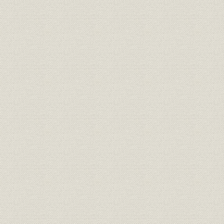
第1節 統制の時代
第2節 製品の多様化と印画紙への進出
第3節 原料確保対策
第4節 外地の事業
第5節 業績の推移
第5章 再建と復興(1945~55年)
第1節 製紙業の復興
第2節 各工場の復旧と整備
第3節 原材料確保対策
第4節 財閥解体政策と当社
第5節 労使関係と厚生施設