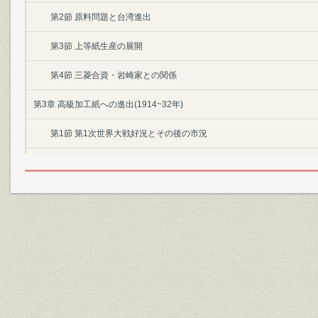
第2節 原料問題と台湾進出
第3節 上等紙生産の展開
第4節 三菱合資・岩崎家との関係
第3章 高級加工紙への進出(1914~32年)
第1節 第1次世界大戦好況とその後の市況
第2節 中川工場の建設
第3節 積極的事業展開と不況への対応
第4節 原材料確保対策への取組み
第5節 三菱製紙株式会社への改組
第6節 業績の推移
第4章 戦時統制下の変容(1932~45年)