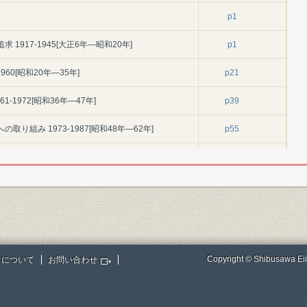
p1
1917-1945[大正6年―昭和20年]
p1
960[昭和20年―35年]
p21
-1972[昭和36年―47年]
p39
り組み 1973-1987[昭和48年―62年]
p55
p71
996[昭和62年―平成8年]
p72
 1996-2006[平成8年―18年]
p106
 2006-2012[平成18年―24年]
p162
Copyright © Shibusawa Eii
トについて
お問い合わせ
12-2017[平成24年―29年]
p210
p255