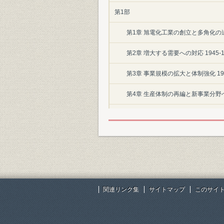
第1部
第1章 旭電化工業の創立と多角化の追求 
第2章 増大する需要への対応 1945-1
第3章 事業規模の拡大と体制強化 1961
第4章 生産体制の再編と新事業分野への取
第2部
第5章 新たな成長分野の模索 1987-1
第6章 経営革新による高収益企業への飛躍
第7章 海外事業の拡大と成長への基盤強化
関連リンク集
サイトマップ
このサイ
第8章 グッドカンパニーへの取り組み 20
資料編