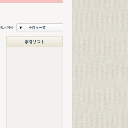
表示切替
全目次一覧
索引リスト