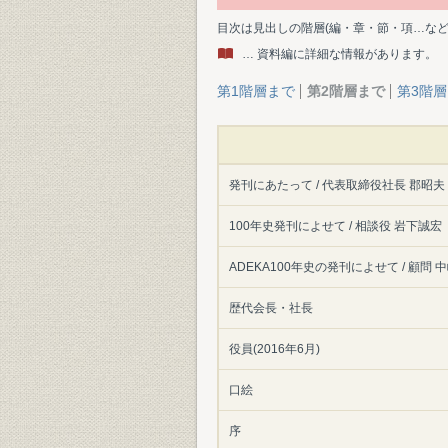
目次は見出しの階層(編・章・節・項…な
… 資料編に詳細な情報があります。
第1階層まで
第2階層まで
第3階
発刊にあたって / 代表取締役社長 郡昭夫
100年史発刊によせて / 相談役 岩下誠宏
ADEKA100年史の発刊によせて / 顧問 
歴代会長・社長
役員(2016年6月)
口絵
序