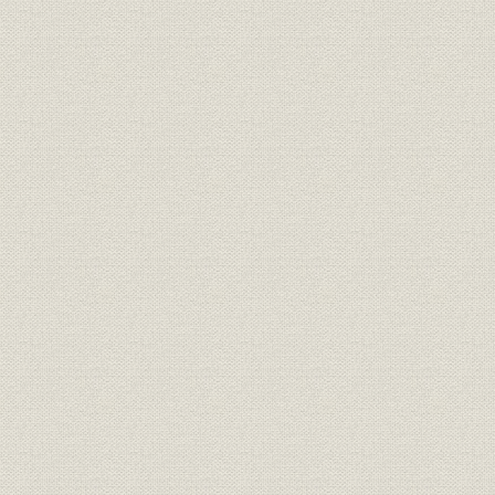
海外主要グループ会社
特許出願数の推移
対外発表・論文数
表彰
クラブ活動
年表
後口絵
索引
参考文献
あとがき