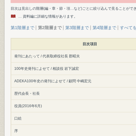
目次は見出しの階層(編・章・節・項…など)ごとに絞り込んで見ることがで
… 資料編に詳細な情報があります。
第1階層まで
第2階層まで
第3階層まで
第4階層まで
すべて
目次項目
発刊にあたって / 代表取締役社長 郡昭夫
100年史発刊によせて / 相談役 岩下誠宏
ADEKA100年史の発刊によせて / 顧問 中嶋宏元
歴代会長・社長
役員(2016年6月)
口絵
序