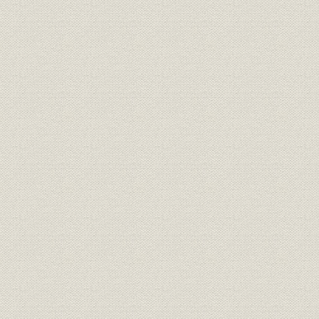
役員任期一覧
現行定款
資本金の推移[連結]
純資産[連結]
借入金と自己資本比率[連結]
売上高・経常利益・親会社株主に帰属する当期純利益・配当の推移[連
総資産利益率・自己資本利益率・営業利益率の推移[連結]
セグメント別売上高・営業利益の推移[連結]
海外売上高の推移[連結]
従業員数の推移[連結]
主要経営指標