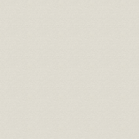
株式の状況
大株主
所有者別状況
株価の推移
組織図
ADEKA環境ビジョン
ADEKAの社会的責任(CSR)への取り組みについて
主な社会貢献活動
国内拠点
海外拠点
国内主要グループ会社