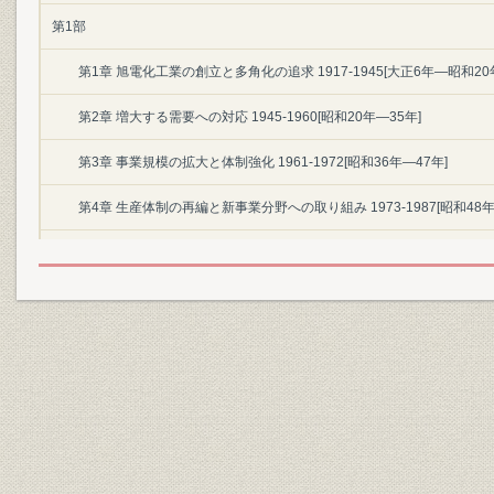
第1部
第1章 旭電化工業の創立と多角化の追求 1917-1945[大正6年―昭和20
第2章 増大する需要への対応 1945-1960[昭和20年―35年]
第3章 事業規模の拡大と体制強化 1961-1972[昭和36年―47年]
第4章 生産体制の再編と新事業分野への取り組み 1973-1987[昭和48年
第2部
第5章 新たな成長分野の模索 1987-1996[昭和62年―平成8年]
第6章 経営革新による高収益企業への飛躍 1996-2006[平成8年―18年]
第7章 海外事業の拡大と成長への基盤強化 2006-2012[平成18年―24年
第8章 グッドカンパニーへの取り組み 2012-2017[平成24年―29年]
資料編