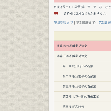
目次は見出しの階層(編・章・節・項…な
… 資料編に詳細な情報があります。
第1階層まで
第2階層まで
第3階
序篇 欧米石鹸業発達史
本篇 日本石鹸業発達史
第一期 徳川時代の石鹸
第二期 明治前半の石鹸業
第三期 明治後半の石鹸業
第四期 大正年間の石鹸工業
第五期 昭和時代