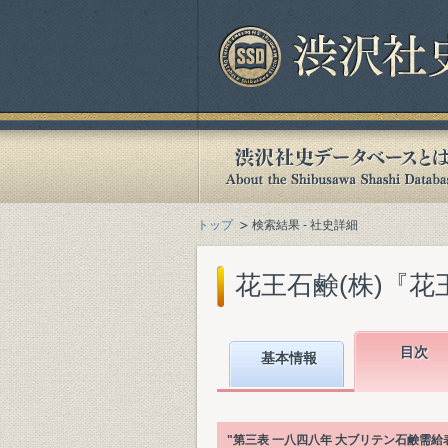
トップ
検索結果 - 社史詳細
花王石鹸(株)『花王
目次
基本情報
"第三表 一八四八年 大ブリテン石鹸需