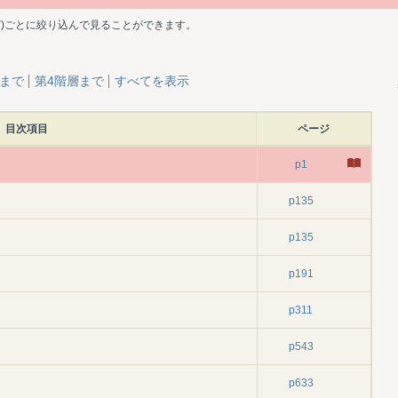
ど)ごとに絞り込んで見ることができます。
層まで
第4階層まで
すべてを表示
目次項目
ページ
p1
p135
p135
p191
p311
p543
p633