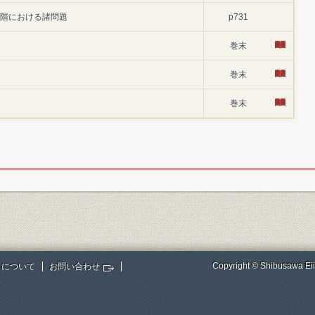
段階における諸問題
p731
巻末
巻末
巻末
Copyright © Shibusawa Eii
トについて
お問い合わせ