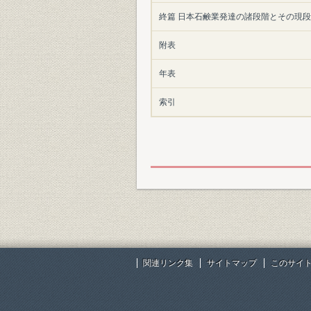
終篇 日本石鹸業発達の諸段階とその現
附表
年表
索引
関連リンク集
サイトマップ
このサイ