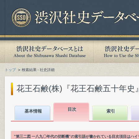
トップ
検索結果 - 社史詳細
花王石鹸(株)『花王石鹸五十年史』(1
目次
基本情報
索引
"第三二図 一八九〇年代の切断機"の索引語が書かれている目次項目はハ