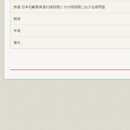
終篇 日本石鹸業発達の諸段階とその現段階における諸問題
附表
年表
索引