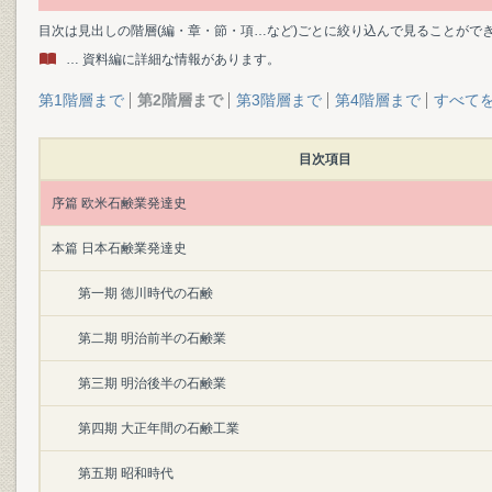
目次は見出しの階層(編・章・節・項…など)ごとに絞り込んで見ることがで
… 資料編に詳細な情報があります。
第1階層まで
第2階層まで
第3階層まで
第4階層まで
すべて
目次項目
序篇 欧米石鹸業発達史
本篇 日本石鹸業発達史
第一期 徳川時代の石鹸
第二期 明治前半の石鹸業
第三期 明治後半の石鹸業
第四期 大正年間の石鹸工業
第五期 昭和時代