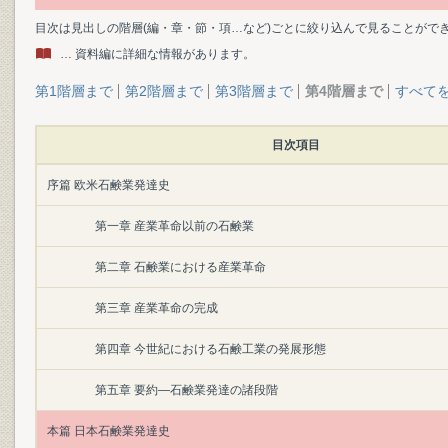
目次は見出しの階層(編・章・節・項…など)ごとに絞り込んで見ることがで
… 資料編に詳細な情報があります。
第1階層まで
第2階層まで
第3階層まで
第4階層まで
すべて
目次項目
序篇 欧米石鹸業発達史
第一章 産業革命以前の石鹸業
第二章 石鹸業における産業革命
第三章 産業革命の完成
第四章 今世紀における石鹸工業の発展形態
第五章 要約―石鹸業発達の諸段階
本篇 日本石鹸業発達史