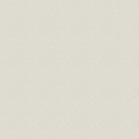
第四章 販売市場と業界
第五期 昭和時代
第一章 生産規模
第二章 生産技術
第三章 原料
第四章 業界の諸問題
第五章 総過程
花王石鹸発達史 昭和篇
第一章 花王石鹸株式会社長瀬商会の発展
第二章 吾嬬町新工場の発展
第三章 使用原料