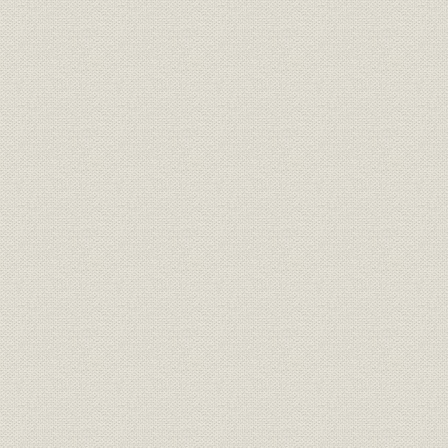
第七章 概観
第三期 明治後半の石鹸業
第一編 明治二十年代初頭より三十年代初頭まで
第一章 明治二十三年
第二章 生産規模
第三章 博覧会・共進会
第四章 生産技術
第五章 原料
第六章 宣伝・広告
第七章 総過程
第二編 明治三十五年以降