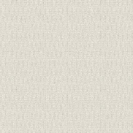
第四章 販売市場
終篇 日本石鹸業発達の諸段階とその現段階における諸問題
第一章 日本石鹸工業発達の諸段階
第二章 日本石鹸工業現段階の諸問題と花王石鹸
附表
年表
索引