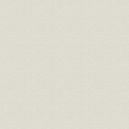
第一章 生産規模
第二章 生産技術
第三章 原料
第四章 業界の諸問題
第五章 総過程
花王石鹸発達史 明治篇
第一章 花王石鹸の創製・発売
第二章 明治三十四年まで
第三章 請地工場の操業
第四章 長瀬商店の発展
第五章 請地工場の拡張