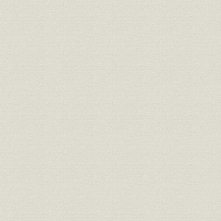
第六章 使用原料
第七章 販売市場と業界
第四期 大正年間の石鹸工業
第一章 石鹸工業の規模
第二章 原料
第三章 業界の諸問題
第四章 総過程
花王石鹸発達史 大正篇
第一章 合資会社長瀬商会の発展
第二章 旧工場・新工場
第三章 使用原料