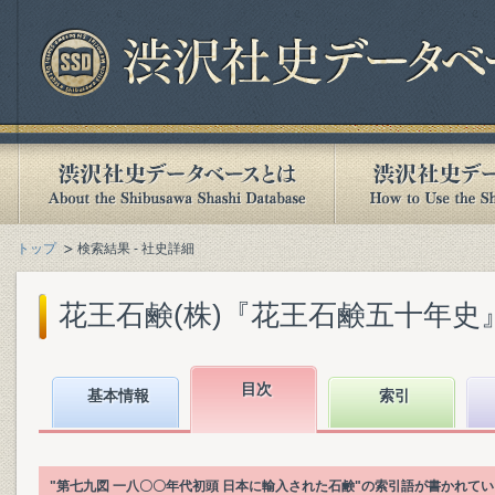
トップ
検索結果 - 社史詳細
花王石鹸(株)『花王石鹸五十年史』(1
目次
基本情報
索引
"第七九図 一八〇〇年代初頭 日本に輸入された石鹸"の索引語が書かれて