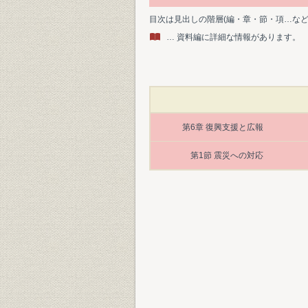
目次は見出しの階層(編・章・節・項…な
… 資料編に詳細な情報があります。
第6章 復興支援と広報
第1節 震災への対応