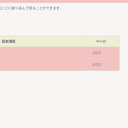
ど)ごとに絞り込んで見ることができます。
目次項目
ページ
p313
p313