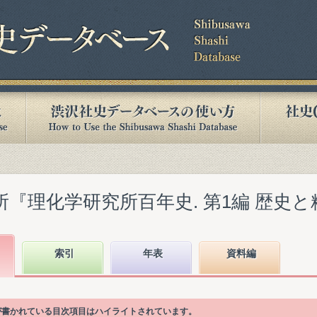
『理化学研究所百年史. 第1編 歴史と精神』
索引
年表
資料編
ety"の索引語が書かれている目次項目はハイライトされています。