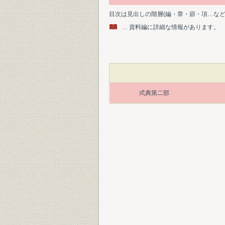
目次は見出しの階層(編・章・節・項…な
… 資料編に詳細な情報があります。
式典第二部