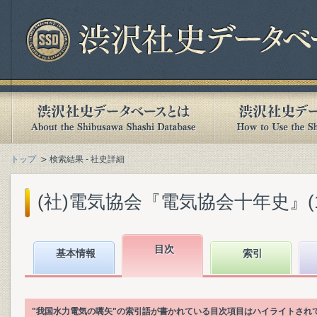
トップ
検索結果 - 社史詳細
(社)電気協会『電気協会十年史』(193
目次
基本情報
索引
"我国水力電気の嚆矢"の索引語が書かれている目次項目はハイライトされ