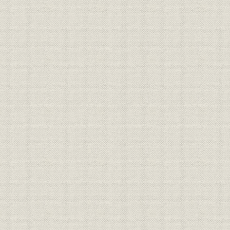
第二節 電気週間
第三節 講演会、映画会
第四節 講習会
第五節 懸賞募集
第六節 樺島奨励基金
第七章 業務部
第一節 電気計器試験事業
第二節 機器、工作物の試験並工手養成
第八章 表彰、追悼
第一節 表彰及慰安
第二節 電気界先賢頌徳祭