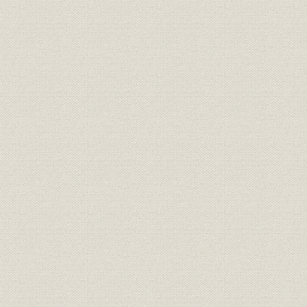
第三節 殉職者追悼祭
第九章 雑件
第一節 創立十週年記念会
第二節 震災に関する件
第三節 補助金、寄附金
第四節 御大典記念の為め其の社員の懲罰赦免方に付勧奨
附録
一、日本電気協会年譜
二、中央電気協会年譜
三、九州電気協会年譜
四、本会年譜