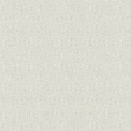
第四節 規格統一
第五節 出版物
第四章 建議、陳情、答申
第一節 建議及陳情
第二節 諮問答申
第三節 実行対策
第五章 国際的会議並に交渉、他団体との共同動作
第一節 国際的会議並に交渉
第二節 他団体との共同動作
第六章 智識普及、指導奨励
第一節 博覧会及展覧会