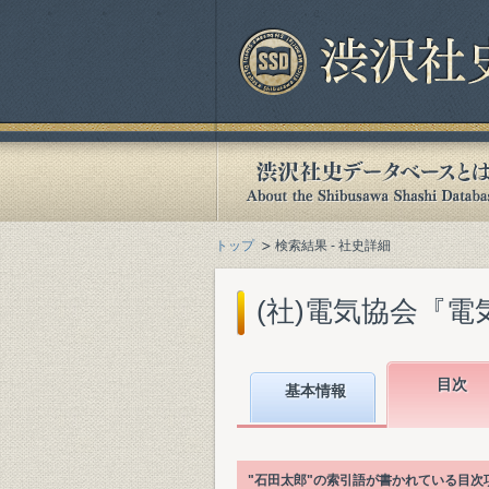
トップ
検索結果 - 社史詳細
(社)電気協会『電気
目次
基本情報
"石田太郎"の索引語が書かれている目