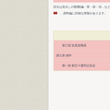
目次は見出しの階層(編・章・節・項…な
… 資料編に詳細な情報があります。
第三節 役員並職員
第九章 雑件
第一節 創立十週年記念会