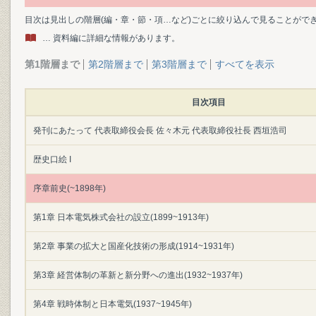
目次は見出しの階層(編・章・節・項…など)ごとに絞り込んで見ることがで
… 資料編に詳細な情報があります。
第1階層まで
第2階層まで
第3階層まで
すべてを表示
目次項目
発刊にあたって 代表取締役会長 佐々木元 代表取締役社長 西垣浩司
歴史口絵 I
序章前史(~1898年)
第1章 日本電気株式会社の設立(1899~1913年)
第2章 事業の拡大と国産化技術の形成(1914~1931年)
第3章 経営体制の革新と新分野への進出(1932~1937年)
第4章 戦時体制と日本電気(1937~1945年)