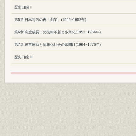
歴史口絵 II
第5章 日本電気の再「創業」(1945~1952年)
第6章 高度成長下の技術革新と多角化(1952~1964年)
第7章 経営刷新と情報化社会の幕開け(1964~1976年)
歴史口絵 III
第8章 C&Cの提唱と新事業ドメイン(1977~1984年)
第9章 通信自由化後の情報通信市場とグローバリゼーション(1985~1989年
第10章 マルチメディア社会の到来と新事業体制(1990~1998年)
第11章 新たな100年に向かって
付編
編集を終えて