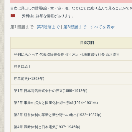
目次は見出しの階層(編・章・節・項…など)ごとに絞り込んで見ることがで
… 資料編に詳細な情報があります。
第1階層まで
第2階層まで
第3階層まで
すべてを表示
目次項目
発刊にあたって 代表取締役会長 佐々木元 代表取締役社長 西垣浩司
歴史口絵 I
序章前史(~1898年)
第1章 日本電気株式会社の設立(1899~1913年)
第2章 事業の拡大と国産化技術の形成(1914~1931年)
第3章 経営体制の革新と新分野への進出(1932~1937年)
第4章 戦時体制と日本電気(1937~1945年)