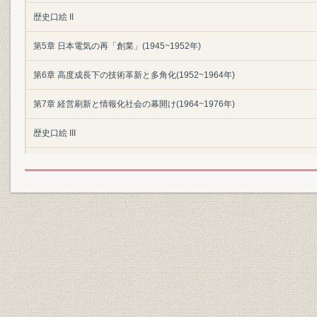
歴史口絵 II
第5章 日本電気の再「創業」(1945~1952年)
第6章 高度成長下の技術革新と多角化(1952~1964年)
第7章 経営刷新と情報化社会の幕開け(1964~1976年)
歴史口絵 III
第8章 C&Cの提唱と新事業ドメイン(1977~1984年)
第9章 通信自由化後の情報通信市場とグローバリゼーション(1985~1989年
第10章 マルチメディア社会の到来と新事業体制(1990~1998年)
第11章 新たな100年に向かって
付編
編集を終えて