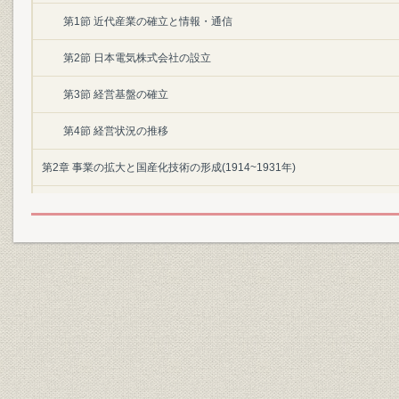
第1節 近代産業の確立と情報・通信
第2節 日本電気株式会社の設立
第3節 経営基盤の確立
第4節 経営状況の推移
第2章 事業の拡大と国産化技術の形成(1914~1931年)
第1節 第1次世界大戦ブームから昭和恐慌
第2節 事業の拡大と日本電気の発展戦略
第3節 関東大震災と震災後の経営
第4節 技術開発と技術者
第5節 経営状況の推移
第3章 経営体制の革新と新分野への進出(1932~1937年)