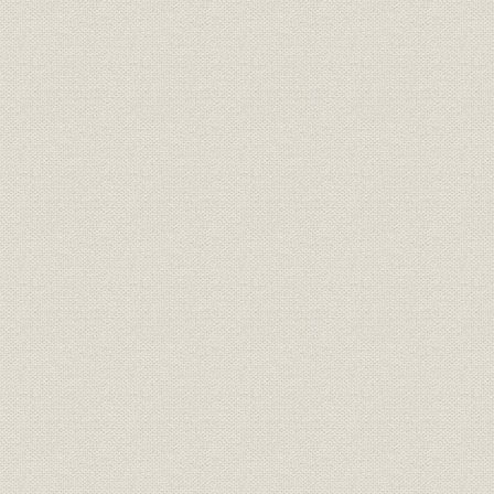
歴史口絵 II
第5章 日本電気の再「創業」(1945~1952年)
第1節 戦後復興と戦後統制
第2節 日本電気への社名復帰と再「創業」
第3節 通信復旧への取り組みと民生用機器の生産
第4節 業績と資金調達
第6章 高度成長下の技術革新と多角化(1952~1964年)
第1節 高度成長の開始と技術革新
第2節 技術革新下の経営展開
第3節 通信事業における技術革新
第4節 新事業領域への進出