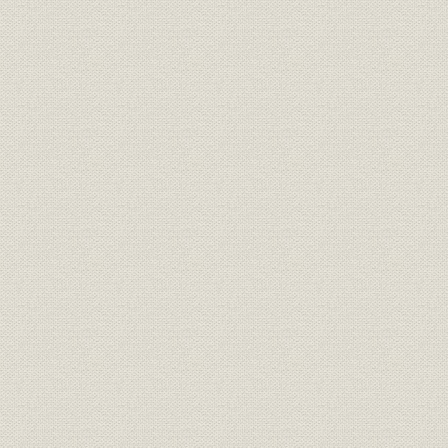
第1節 世界恐慌からの回復
第2節 住友への経営委託と積極経営
第3節 搬送機器の開発と無線部門への進出
第4節 工場新設と関係会社の増加
第5節 業績の回復
第4章 戦時体制と日本電気(1937~1945年)
第1節 戦時「計画経済化」と通信機械工業
第2節 国家統制への対応と住友通信工業への改称
第3節 軍需生産への転換と生産現場の混乱
第4節 占領地における事業展開
第5節 業績と戦災