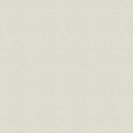
第7節 中央研究所体制の整備と研究開発
第8節 国内営業体制と資材購買の合理化
第9節 海外事業の推進
第10節 労働条件の向上と人材開発
第11節 資金調達の多様化と業績の推移
歴史口絵 III
第8章 C&Cの提唱と新事業ドメイン(1977~1984年)
第1節 情報化社会の展開
第2節 新たな飛躍としてのC&Cの提唱
第3節 通信事業の展開
第4節 情報処理事業