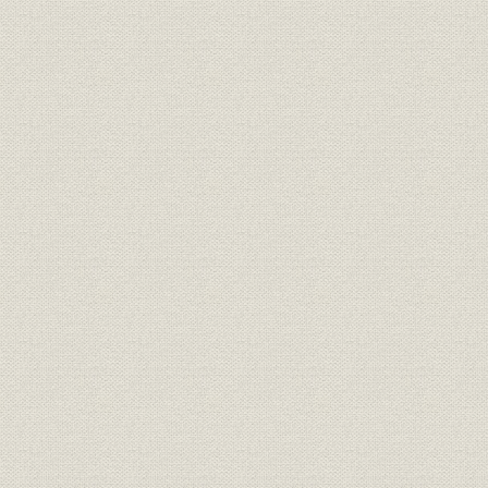
第5節 パーソナルコンピュータの事業化
第6節 電子デバイス事業
第7節 ホームエレクトロニクス事業
第8節 C&C研究体制
第9節 営業・販売組織の革新
第10節 海外事業の展開
第11節 経営効率化活動と人事施策
第12節 業績の推移
第9章 通信自由化後の情報通信市場とグローバリゼーション(1985~1989年
第1節 内需の拡大と情報通信市場の変貌