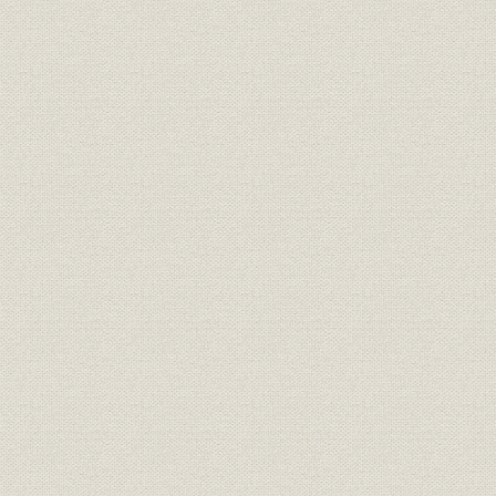
第2節 C&Cの深耕とグローバリゼーションの推進
第3節 通信事業
第4節 情報処理事業
第5節 パーソナルコンピュータ事業
第6節 半導体・電子コンポーネント事業
第7節 ホームエレクトロニクス事業
第8節 研究開発の強化
第9節 顧客密着型の営業活動と公正取引の推進
第10節 経営効率化活動と人事制度
第11節 経営管理・資金・業績
第10章 マルチメディア社会の到来と新事業体制(1990~1998年)