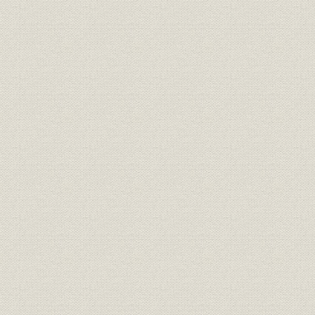
第5節 販売の急拡大と電電公社需要への依存
第6節 海外市場の開拓
第7節 従業員の急増と労使関係の安定化
第8節 事業規模の拡大と資金調達
第7章 経営刷新と情報化社会の幕開け(1964~1976年)
第1節 「経済大国」化と高度経済成長の終焉
第2節 小林宏治社長の就任と経営刷新
第3節 通信事業の新たな展開
第4節 情報処理事業の基盤整備
第5節 電子デバイス事業の成長
第6節 家電事業の拡大