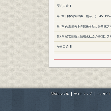
歴史口絵 II
第5章 日本電気の再「創業」(1945~1952
第6章 高度成長下の技術革新と多角化(1952
第7章 経営刷新と情報化社会の幕開け(1964
歴史口絵 III
第8章 C&Cの提唱と新事業ドメイン(1977
第9章 通信自由化後の情報通信市場とグロー
第10章 マルチメディア社会の到来と新事業体
第11章 新たな100年に向かって
関連リンク集
サイトマップ
このサイ
付編
編集を終えて