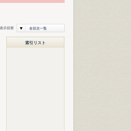
表示切替
全目次一覧
索引リスト