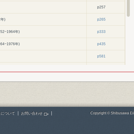
p257
年)
p265
~1964年)
p333
~1976年)
p435
p581
~1984年)
p589
バリゼーション(1985~1989年)
p711
制(1990~1998年)
p801
p913
Copyright © Shibusawa Eii
トについて
お問い合わせ
p921
NP