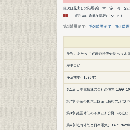
目次は見出しの階層(編・章・節・項…な
… 資料編に詳細な情報があります。
第1階層まで
第2階層まで
第3階
発刊にあたって 代表取締役会長 佐々木元
歴史口絵 I
序章前史(~1898年)
第1章 日本電気株式会社の設立(1899~19
第2章 事業の拡大と国産化技術の形成(1914
第3章 経営体制の革新と新分野への進出(19
第4章 戦時体制と日本電気(1937~1945年