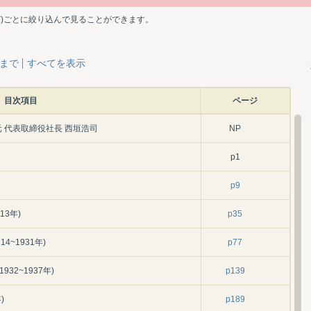
ど)ごとに絞り込んで見ることができます。
層まで
すべてを表示
目次項目
ページ
 代表取締役社長 西垣浩司
NP
p1
p9
13年)
p35
~1931年)
p77
32~1937年)
p139
)
p189